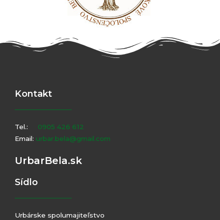
Kontakt
Tel.:
0905 426 612
Email:
urbar.bela@gmail.com
UrbarBela.sk
Sídlo
Urbárske spolumajiteľstvo