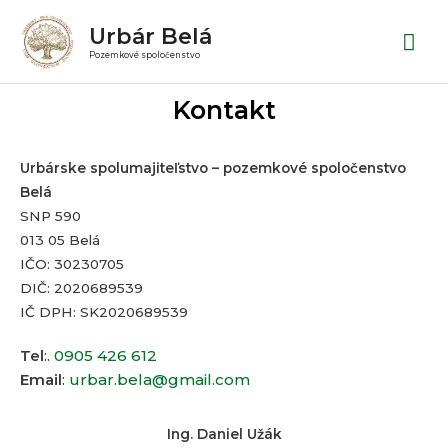
Preskočiť
Hla
Urbár Belá
na
Me
Pozemkové spoločenstvo
obsah
Kontakt
Urbárske spolumajiteľstvo – pozemkové spoločenstvo
Belá
SNP 590
013 05 Belá
IČO: 30230705
DIČ: 2020689539
IČ DPH: SK2020689539
Tel
:.
0905 426 612
Email
:
urbar.bela@gmail.com
Ing. Daniel Užák