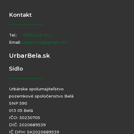
Kontakt
Tel.:
0905 426 612
Email:
urbar.bela@gmail.com
UrbarBela.sk
Sídlo
Urbárske spolumajiteľstvo
pozemkové spoločenstvo Belá
SNP 590
013 05 Belá
IČO: 30230705
DIČ: 2020689539
IČ DPH: SK2020689539