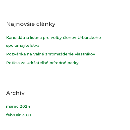
h
ľ
Najnovšie články
a
d
Kandidátna listina pre voľby členov Urbárskeho
a
spolumajiteľstva
ť
Pozvánka na Valné zhromaždenie vlastníkov
:
Petícia za udržateľné prírodné parky
Archív
marec 2024
február 2021