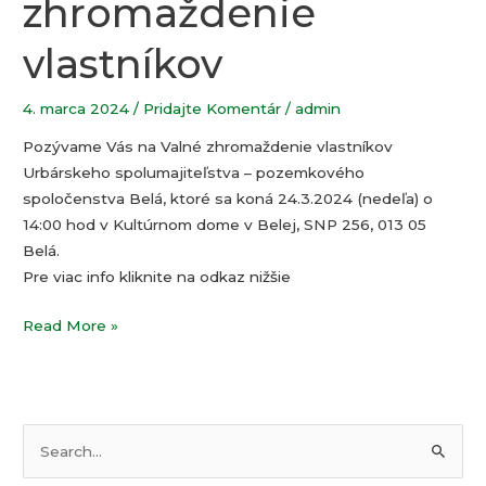
zhromaždenie
vlastníkov
4. marca 2024
/
Pridajte Komentár
/
admin
Pozývame Vás na Valné zhromaždenie vlastníkov
Urbárskeho spolumajiteľstva – pozemkového
spoločenstva Belá, ktoré sa koná 24.3.2024 (nedeľa) o
14:00 hod v Kultúrnom dome v Belej, SNP 256, 013 05
Belá.
Pre viac info kliknite na odkaz nižšie
Read More »
V
y