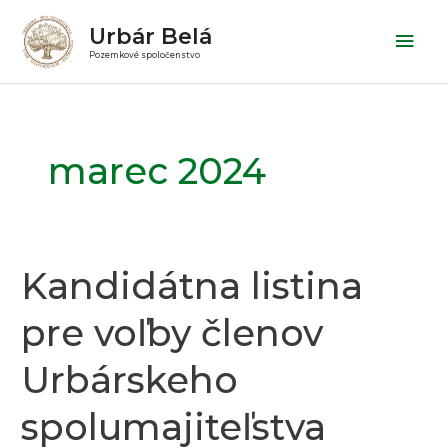
Preskočiť
Hlav
Urbár Belá
na
Men
Pozemkové spoločenstvo
obsah
marec 2024
Kandidátna listina
Kandidátna
listina
pre voľby členov
pre
voľby
Urbárskeho
členov
Urbárskeho
spolumajiteľstva
spolumajiteľstva