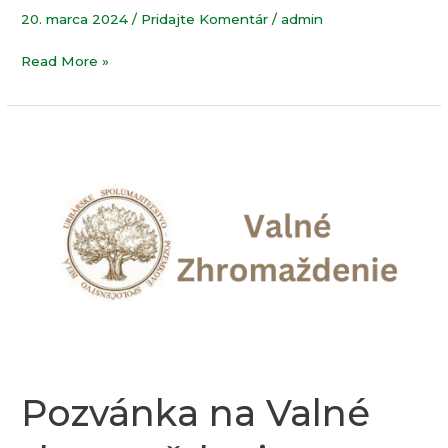
20. marca 2024
/
Pridajte Komentár
/
admin
Read More »
Pozvánka
na
Valné
zhromaždenie
vlastníkov
Pozvánka na Valné